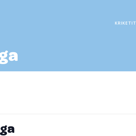
KRIKETI
iga
iga