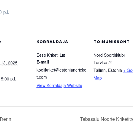
 p.l.
D
KORRALDAJA
TOIMUMISKOHT
Eesti Kriketi Liit
Nord Spordiklubi
E-mail
Tervise 21
 13, 2025
koolikriket@estoniancricke
Tallinn
,
Estonia
+ Go
t.com
Map
 5:00 p.l.
View Korraldaja Website
Trenn
Tabasalu Noorte Kriketit