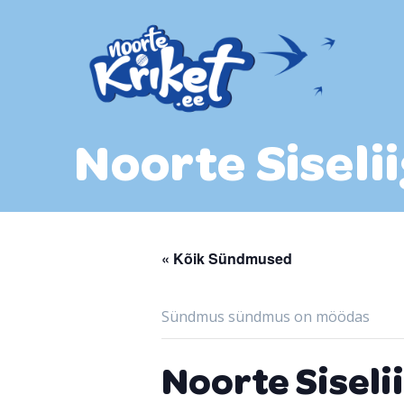
Skip
to
content
Noorte Siseli
« Kõik Sündmused
Sündmus sündmus on möödas
Noorte Siseli