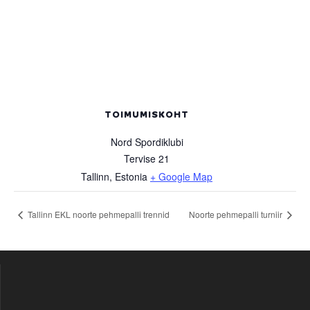
TOIMUMISKOHT
Nord Spordiklubi
Tervise 21
Tallinn
,
Estonia
+ Google Map
Tallinn EKL noorte pehmepalli trennid
Noorte pehmepalli turniir