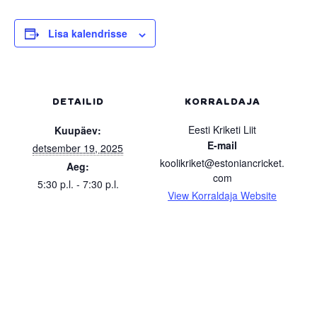
Lisa kalendrisse
DETAILID
KORRALDAJA
Eesti Kriketi Liit
Kuupäev:
E-mail
detsember 19, 2025
koolikriket@estoniancricket.
Aeg:
com
5:30 p.l. - 7:30 p.l.
View Korraldaja Website