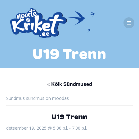
Skip
to
content
U19 Trenn
« Kõik Sündmused
Sündmus sündmus on möödas
U19 Trenn
detsember 19, 2025 @ 5:30 p.l.
-
7:30 p.l.