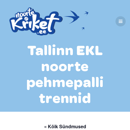
Skip
to
content
Tallinn EKL
noorte
pehmepalli
trennid
« Kõik Sündmused