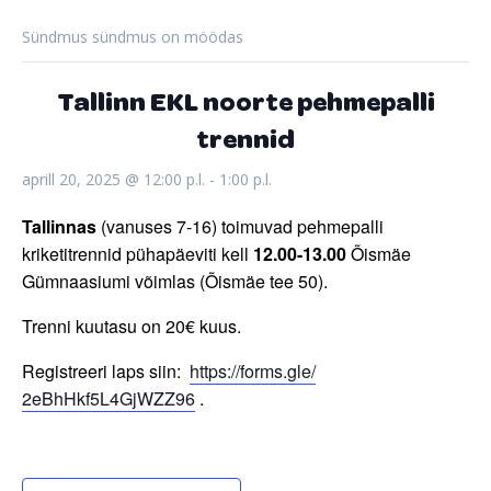
Sündmus sündmus on möödas
Tallinn EKL noorte pehmepalli
trennid
aprill 20, 2025 @ 12:00 p.l.
-
1:00 p.l.
Tallinnas
(vanuses 7-16) toimuvad pehmepalli
kriketitrennid pühapäeviti kell
12.00-13.00
Õismäe
Gümnaasiumi võimlas (Õismäe tee 50).
Trenni kuutasu on 20€ kuus.
Registreeri laps siin:
https://forms.gle/
2eBhHkf5L4GjWZZ96
.