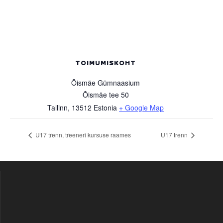
TOIMUMISKOHT
Õismäe Gümnaasium
Õismäe tee 50
Tallinn
,
13512
Estonia
+ Google Map
U17 trenn, treeneri kursuse raames
U17 trenn