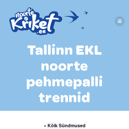
Skip
to
content
Tallinn EKL
noorte
pehmepalli
trennid
« Kõik Sündmused