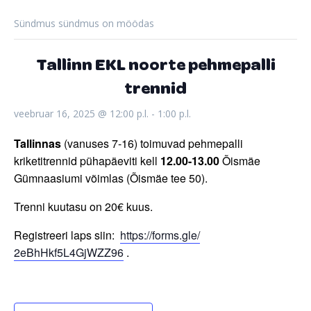
Sündmus sündmus on möödas
Tallinn EKL noorte pehmepalli
trennid
veebruar 16, 2025 @ 12:00 p.l.
-
1:00 p.l.
Tallinnas
(vanuses 7-16) toimuvad pehmepalli
kriketitrennid pühapäeviti kell
12.00-13.00
Õismäe
Gümnaasiumi võimlas (Õismäe tee 50).
Trenni kuutasu on 20€ kuus.
Registreeri laps siin:
https://forms.gle/
2eBhHkf5L4GjWZZ96
.