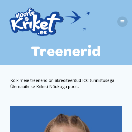
Skip
to
content
Treenerid
Kõik meie treenerid on akrediteeritud ICC tunnistusega
Ülemaailmse Kriketi Nõukogu poolt.